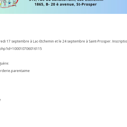
di 17 septembre à Lac-Etchemin et le 24 septembre à Saint-Prosper. Inscripti
e.php?id=100010706016115
guère:
arderie.parentaime
e