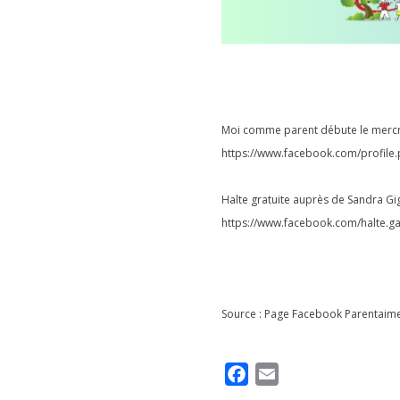
Moi comme parent débute le mercre
https://www.facebook.com/profil
Halte gratuite auprès de Sandra Gi
https://www.facebook.com/halte.g
Source : Page Facebook
Parentaim
F
E
a
m