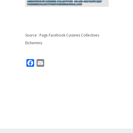
Source : Page Facebook
Cuisines Collectives
Etchemins
F
E
a
m
c
a
e
i
b
l
o
o
k